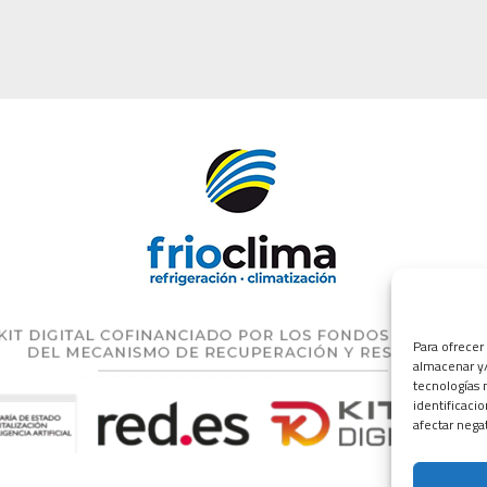
Para ofrecer
almacenar y/
tecnologías 
identificaci
afectar nega